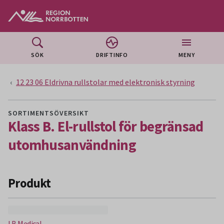
Gå till huvudmeny
Gå till övergripande innehåll
Gå till sidfoten
SÖK
DRIFTINFO
MENY
12 23 06 Eldrivna rullstolar med elektronisk styrning
SORTIMENTSÖVERSIKT
Klass B. El-rullstol för begränsad
utomhusanvändning
Produkt
LB Medical