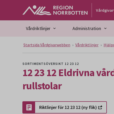
Gå till huvudmeny
Gå till övergripande innehåll
Gå till sidfoten
Vårdgiva
Vårdriktlinjer
Administration
Startsida Vårdgivarwebben
Vårdriktlinjer
Hjälp
SORTIMENTSÖVERSIKT 12 23 12
12 23 12 Eldrivna vå
rullstolar
Riktlinjer för 12 23 12 (ny flik)