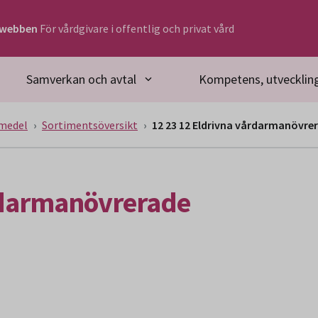
rwebben
För vårdgivare i offentlig och privat vård
Samverkan och avtal
Kompetens, utveckling
medel
Sortimentsöversikt
12 23 12 Eldrivna vårdarmanövrer
rdarmanövrerade