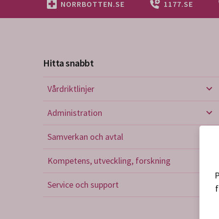
NORRBOTTEN.SE
1177.SE
Hitta snabbt
Vårdriktlinjer
Vård
Administration
Admi
Samverkan och avtal
Sam
Kompetens, utveckling, forskning
Kom
P
Service och support
f
Serv