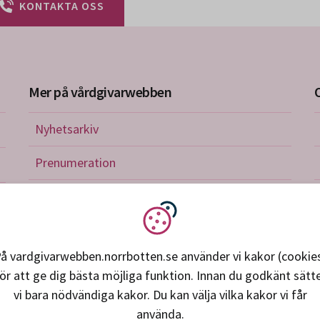
KONTAKTA OSS
Mer på vårdgivarwebben
Nyhetsarkiv
riktlinjer
Prenumeration
nistration
Utbildningskalender
verkan och avtal
Vi använder kakor
petens, utveckling, forskning
å vardgivarwebben.norrbotten.se använder vi kakor (cookie
ör att ge dig bästa möjliga funktion. Innan du godkänt sätt
ice och support
vi bara nödvändiga kakor. Du kan välja vilka kakor vi får
använda.