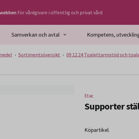
rwebben
För vårdgivare i offentlig och privat vård
Samverkan och avtal
Kompetens, utveckling
medel
Sortimentsöversikt
09 12 24 Toalettarmstöd och toa
Etac
Supporter stä
Köpartikel.