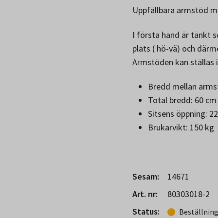
Uppfällbara armstöd me
I första hand är tänkt 
plats ( hö-vä) och där
Armstöden kan ställas i 
Bredd mellan arms
Total bredd: 60 cm
Sitsens öppning: 2
Brukarvikt: 150 kg
Sesam:
14671
Art. nr:
80303018-2
Status:
Beställnin