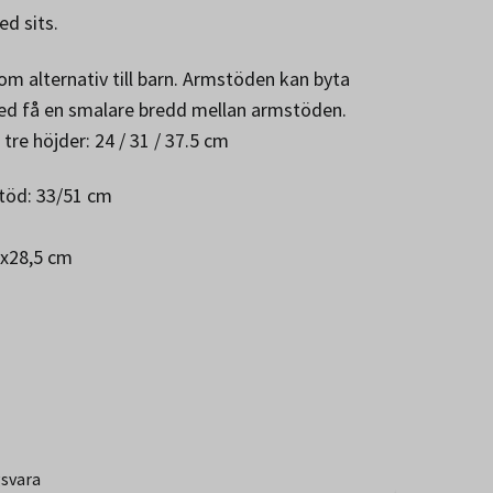
d sits.
som alternativ till barn. Armstöden kan byta
med få en smalare bredd mellan armstöden.
tre höjder: 24 / 31 / 37.5 cm
töd: 33/51 cm
2x28,5 cm
gsvara