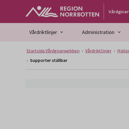
Gå till huvudmeny
Gå till övergripande innehåll
Gå till sidfoten
Vårdgiva
Vårdriktlinjer
Administration
Startsida Vårdgivarwebben
Vårdriktlinjer
Hjälp
Supporter ställbar