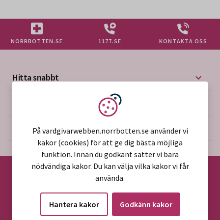
NORRBOTTEN.SE
1177.SE
KONTAKTA OSS
Hitta snabbt
Mer på vårdgivarwebben
Vi använder kakor
Om webbplatsen
På vardgivarwebben.norrbotten.se använder vi
kakor (cookies) för att ge dig bästa möjliga
funktion. Innan du godkänt sätter vi bara
nödvändiga kakor. Du kan välja vilka kakor vi får
använda.
©2026 Region Norrbotten
Hantera kakor
Godkänn kakor
Alla rättigheter reserverade