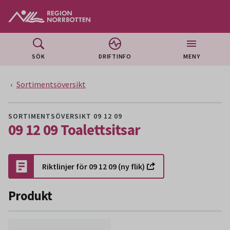
Gå till huvudmeny
Gå till övergripande innehåll
Gå till sidfoten
SÖK
DRIFTINFO
MENY
Sortimentsöversikt
SORTIMENTSÖVERSIKT 09 12 09
09 12 09 Toalettsitsar
Riktlinjer för 09 12 09 (ny flik)
Produkt