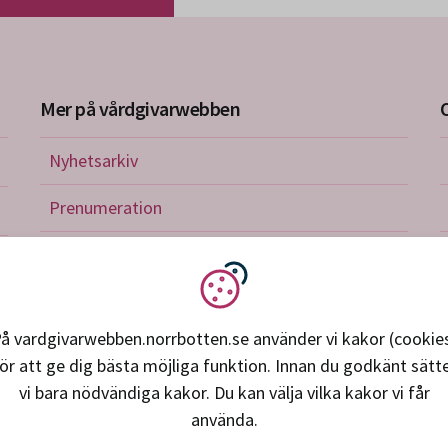
Mer på vårdgivarwebben
Nyhetsarkiv
riktlinjer
Prenumeration
nistration
Utbildningskalender
verkan och avtal
Vi använder kakor
petens, utveckling, forskning
å vardgivarwebben.norrbotten.se använder vi kakor (cookie
ör att ge dig bästa möjliga funktion. Innan du godkänt sätt
ice och support
vi bara nödvändiga kakor. Du kan välja vilka kakor vi får
använda.