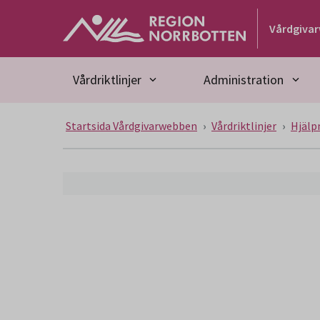
Gå till huvudmeny
Gå till övergripande innehåll
Gå till sidfoten
Vårdgiva
Vårdriktlinjer
Administration
Startsida Vårdgivarwebben
Vårdriktlinjer
Hjälp