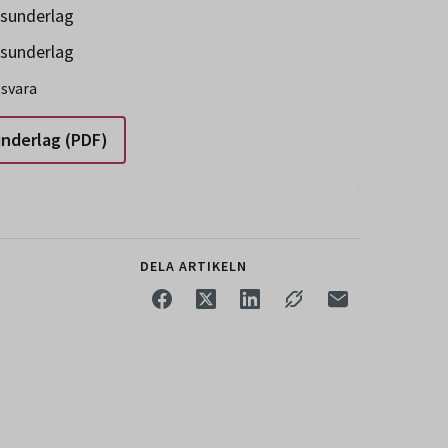
gsunderlag
gsunderlag
gsvara
underlag (PDF)
DELA ARTIKELN