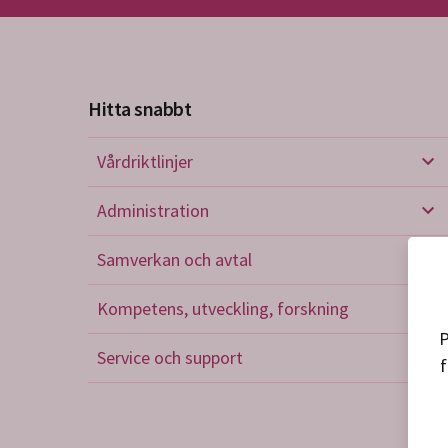
Hitta snabbt
Vårdriktlinjer
Vård
Administration
Admi
Samverkan och avtal
Sam
Kompetens, utveckling, forskning
Kom
P
Service och support
f
Serv