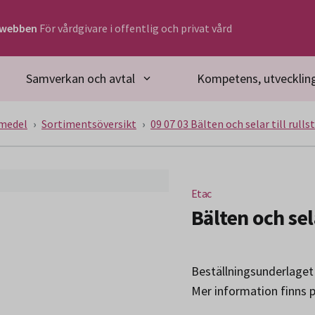
rwebben
För vårdgivare i offentlig och privat vård
Samverkan och avtal
Kompetens, utveckling
medel
Sortimentsöversikt
09 07 03 Bälten och selar till rulls
Etac
Bälten och sel
Beställningsunderlaget i
Mer information finns 