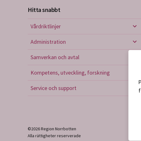
Hitta snabbt
Vårdriktlinjer
Vård
Administration
Admi
Samverkan och avtal
Sam
Kompetens, utveckling, forskning
Kom
P
Service och support
f
Serv
©2026 Region Norrbotten
Alla rättigheter reserverade