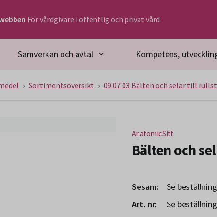
rwebben
För vårdgivare i offentlig och privat vård
Samverkan och avtal
Kompetens, utveckling
medel
Sortimentsöversikt
09 07 03 Bälten och selar till rulls
Anatomic Sitt
Bälten och sel
Sesam:
Se beställnin
Art. nr:
Se beställnin