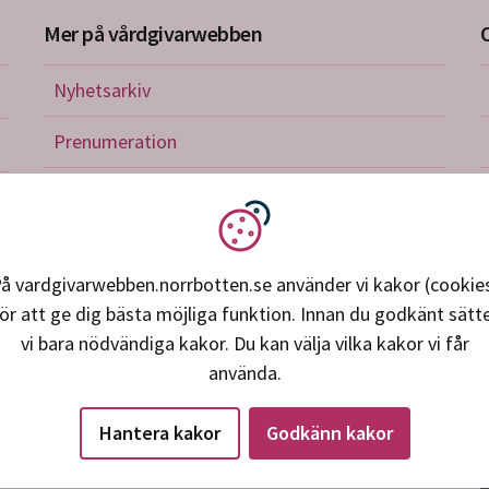
Mer på vårdgivarwebben
Nyhetsarkiv
riktlinjer
Prenumeration
nistration
Utbildningskalender
verkan och avtal
Vi använder kakor
petens, utveckling, forskning
å vardgivarwebben.norrbotten.se använder vi kakor (cookie
ör att ge dig bästa möjliga funktion. Innan du godkänt sätt
ice och support
vi bara nödvändiga kakor. Du kan välja vilka kakor vi får
använda.
Hantera kakor
Godkänn kakor