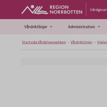
Gå till huvudmeny
Gå till övergripande innehåll
Gå till sidfoten
Vårdgiva
Vårdriktlinjer
Administration
Startsida Vårdgivarwebben
Vårdriktlinjer
Hjälp