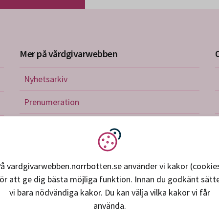
Mer på vårdgivarwebben
Nyhetsarkiv
riktlinjer
Prenumeration
nistration
Utbildningskalender
verkan och avtal
Vi använder kakor
petens, utveckling, forskning
å vardgivarwebben.norrbotten.se använder vi kakor (cookie
ör att ge dig bästa möjliga funktion. Innan du godkänt sätt
ice och support
vi bara nödvändiga kakor. Du kan välja vilka kakor vi får
använda.