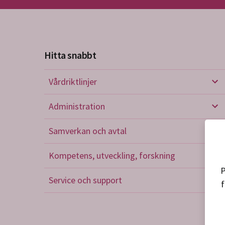
Hitta snabbt
Vårdriktlinjer
Vård
Administration
Admi
Samverkan och avtal
Sam
Kompetens, utveckling, forskning
Kom
P
Service och support
f
Serv