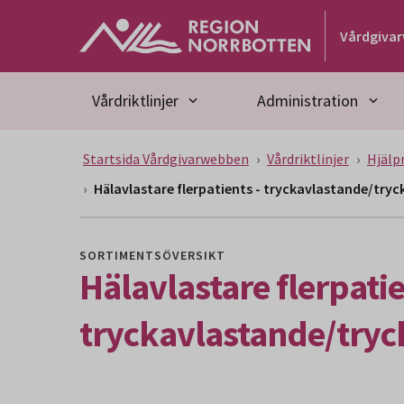
Gå till huvudmeny
Gå till övergripande innehåll
Gå till sidfoten
Vårdgiva
Vårdriktlinjer
Administration
Startsida Vårdgivarwebben
Vårdriktlinjer
Hjälp
Hälavlastare flerpatients - tryckavlastande/try
SORTIMENTSÖVERSIKT
Hälavlastare flerpatie
tryckavlastande/tryc