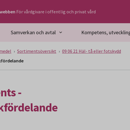
rwebben
För vårdgivare i offentlig och privat vård
Samverkan och avtal
Kompetens, utveckling
medel
Sortimentsöversikt
09 06 21 Häl- tå eller fotskydd
ckfördelande
nts -
kfördelande