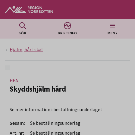
Gå till huvudmeny
Gå till övergripande innehåll
Gå till sidfoten
SÖK
DRIFTINFO
MENY
Hjälm, hårt skal
HEA
Skyddshjälm hård
Se mer information i beställningsunderlaget
Sesam:
Se beställningsunderlag
Art. nr:
Se beställningsunderlag