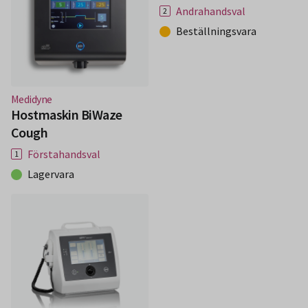
Andrahandsval
Beställningsvara
(Nytt fönster)
Medidyne
Hostmaskin BiWaze
Cough
Förstahandsval
Lagervara