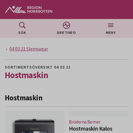
Gå till huvudmeny
Gå till övergripande innehåll
Gå till sidfoten
SÖK
DRIFTINFO
MENY
04 03 21 Slemsugar
SORTIMENTSÖVERSIKT 04 03 21
Hostmaskin
Hostmaskin
(Nytt fönster)
Bröderna Berner
Hostmaskin Kalos