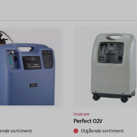
fönster)
(Nytt fönster)
Invacare
Perfect O2V
ende sortiment
Utgående sortiment