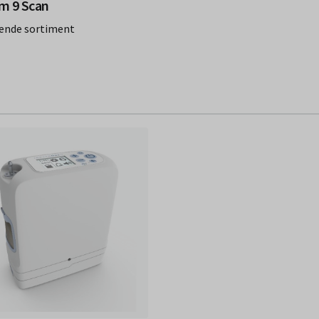
m 9 Scan
ende sortiment