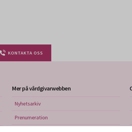
KONTAKTA OSS
Mer på vårdgivarwebben
Nyhetsarkiv
riktlinjer
Prenumeration
nistration
Utbildningskalender