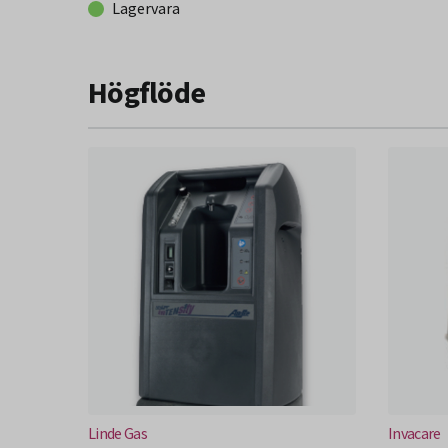
Lagervara
Högflöde
(Nytt fönster)
(Nytt 
Linde Gas
Invacare