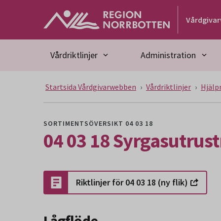
Gå till huvudmeny
Gå till övergripande innehåll
Gå till sidfoten
Vårdgiva
Vårdriktlinjer
Administration
Startsida Vårdgivarwebben
Vårdriktlinjer
Hjälp
SORTIMENTSÖVERSIKT 04 03 18
04 03 18 Syrgasutrus
Riktlinjer för 04 03 18 (ny flik)
Lågflöde