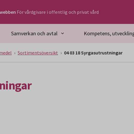
rwebben
För vårdgivare i offentlig och privat vård
Samverkan och avtal
Kompetens, utveckling
medel
Sortimentsöversikt
04 03 18 Syrgasutrustningar
tningar