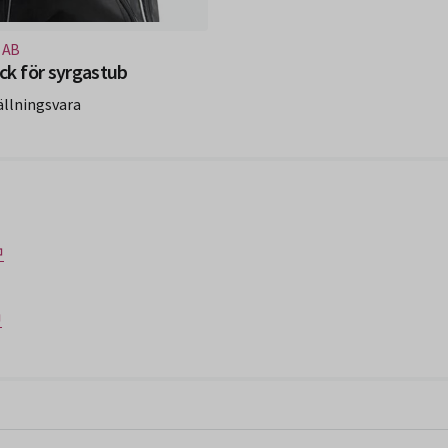
fönster)
 AB
k för syrgastub
ällningsvara
⏎
⏎