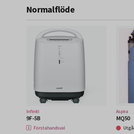
Normalflöde
(Nytt fönster)
(Nytt 
Infiniti
Aspira
9F-5B
MQ50
Förstahandsval
Utgå