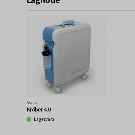
(Nytt fönster)
Aspira
Kröber 4.0
Lagervara