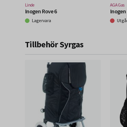
(Nytt fönster)
(Nytt 
Linde
AGA Gas
Inogen Rove 6
Inogen
Lagervara
Utgå
Tillbehör Syrgas