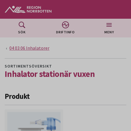
Gå till huvudmeny
Gå till övergripande innehåll
Gå till sidfoten
SÖK
DRIFTINFO
MENY
04 03 06 Inhalatorer
SORTIMENTSÖVERSIKT
Inhalator stationär vuxen
Produkt