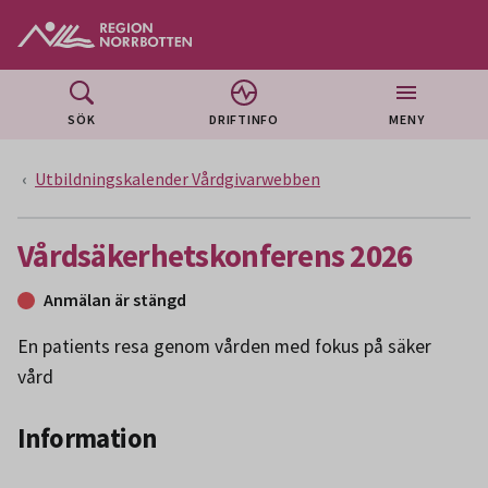
Gå till huvudmeny
Gå till övergripande innehåll
Gå till sidfoten
SÖK
DRIFTINFO
MENY
Utbildningskalender Vårdgivarwebben
Vårdsäkerhetskonferens 2026
Anmälan är stängd
En patients resa genom vården med fokus på säker
vård
Information