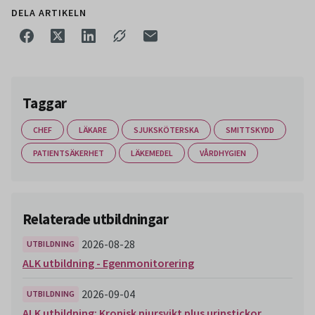
DELA ARTIKELN
Taggar
CHEF
LÄKARE
SJUKSKÖTERSKA
SMITTSKYDD
PATIENTSÄKERHET
LÄKEMEDEL
VÅRDHYGIEN
Relaterade utbildningar
2026-08-28
UTBILDNING
ALK utbildning - Egenmonitorering
2026-09-04
UTBILDNING
ALK utbildning: Kronisk njursvikt plus urinstickor