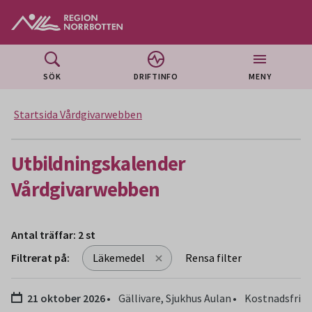
Gå till huvudmeny
Gå till övergripande innehåll
Gå till sidfoten
SÖK
DRIFTINFO
MENY
Startsida Vårdgivarwebben
Utbildningskalender
Vårdgivarwebben
Antal träffar: 2 st
Filtrerat på:
Läkemedel
Rensa filter
Sökresultat
Datum:
21 oktober 2026
Gällivare, Sjukhus Aulan
Kostnadsfri