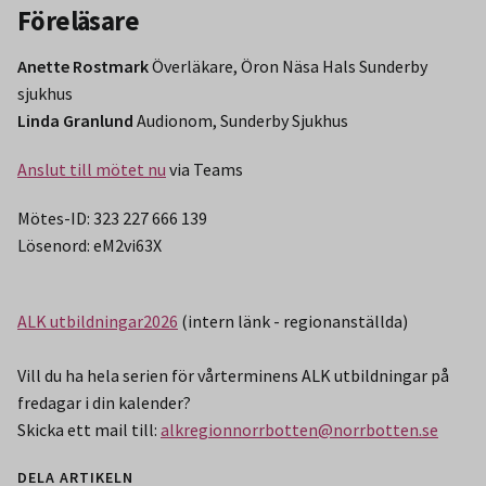
Föreläsare
Anette Rostmark
Överläkare, Öron Näsa Hals Sunderby
sjukhus
Linda Granlund
Audionom, Sunderby Sjukhus
Anslut till mötet nu
via Teams
Mötes-ID: 323 227 666 139
Lösenord: eM2vi63X
ALK utbildningar
2026
(intern länk - regionanställda)
Vill du ha hela serien för vårterminens ALK utbildningar på
fredagar i din kalender?
Skicka ett mail till:
alkregionnorrbotten@norrbotten.se
DELA ARTIKELN