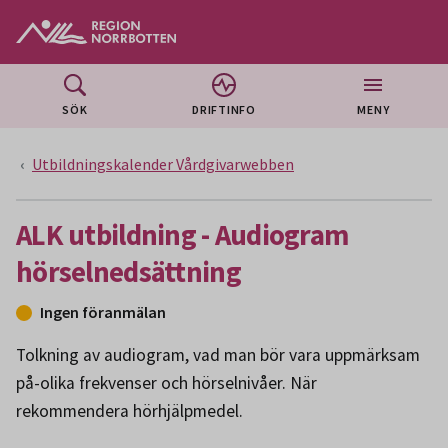
Gå till huvudmeny
Gå till övergripande innehåll
Gå till sidfoten
SÖK
DRIFTINFO
MENY
Utbildningskalender Vårdgivarwebben
ALK utbildning - Audiogram
hörselnedsättning
Ingen föranmälan
Tolkning av audiogram, vad man bör vara uppmärksam
på-olika frekvenser och hörselnivåer. När
rekommendera hörhjälpmedel.