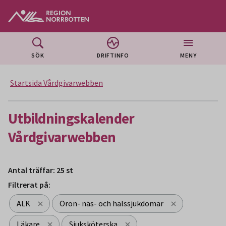
Gå till huvudmeny
Gå till övergripande innehåll
Gå till sidfoten
SÖK
DRIFTINFO
MENY
Startsida Vårdgivarwebben
Utbildningskalender
Vårdgivarwebben
Antal träffar: 25 st
Filtrerat på:
ALK
Öron- näs- och halssjukdomar
Läkare
Sjuksköterska