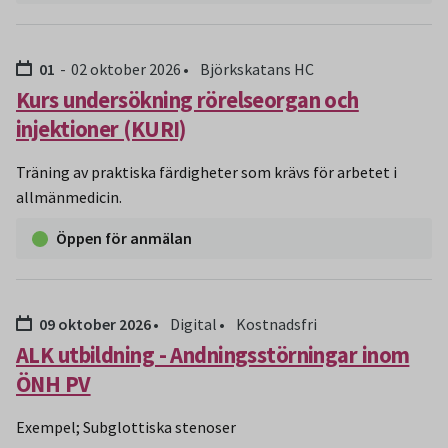
Datum:
t.o.m:
01
02 oktober 2026
Björkskatans HC
Kurs undersökning rörelseorgan och
injektioner (KURI)
Träning av praktiska färdigheter som krävs för arbetet i
allmänmedicin.
Öppen för anmälan
Datum:
09 oktober 2026
Digital
Kostnadsfri
ALK utbildning - Andningsstörningar inom
ÖNH PV
Exempel; Subglottiska stenoser