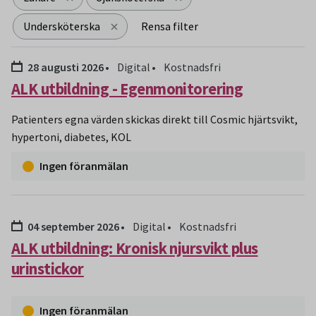
Undersköterska
Rensa filter
Sökresultat
Datum:
28 augusti 2026
Digital
Kostnadsfri
ALK utbildning - Egenmonitorering
Patienters egna värden skickas direkt till Cosmic hjärtsvikt,
hypertoni, diabetes, KOL
Ingen föranmälan
Datum:
04 september 2026
Digital
Kostnadsfri
ALK utbildning: Kronisk njursvikt plus
urinstickor
Ingen föranmälan