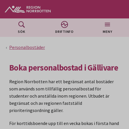
Gå till huvudmeny
Gå till övergripande innehåll
Gå till sidfoten
SÖK
DRIFTINFO
MENY
Personalbostäder
Boka personalbostad i Gällivare
Region Norrbotten har ett begränsat antal bostäder
som används som tillfällig personalbostad för
studenter och anställda inom regionen. Utbudet är
begränsat och av regionen fastställd
prioriteringsordning gäller.
För korttidsboende upp till en vecka bokas i första hand