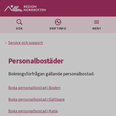
Gå till huvudmeny
Gå till övergripande innehåll
Gå till sidfoten
SÖK
DRIFTINFO
MENY
Service och support
Personalbostäder
Bokningsförfrågan gällande personalbostad.
Boka personalbostad i Boden
Boka personalbostad i Gällivare
Boka personalbostad i Kalix