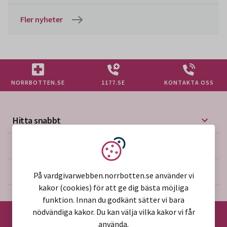
Fler nyheter
NORRBOTTEN.SE
1177.SE
KONTAKTA OSS
Hitta snabbt
Mer på vårdgivarwebben
Vi använder kakor
Om webbplatsen
På vardgivarwebben.norrbotten.se använder vi
kakor (cookies) för att ge dig bästa möjliga
funktion. Innan du godkänt sätter vi bara
nödvändiga kakor. Du kan välja vilka kakor vi får
använda.