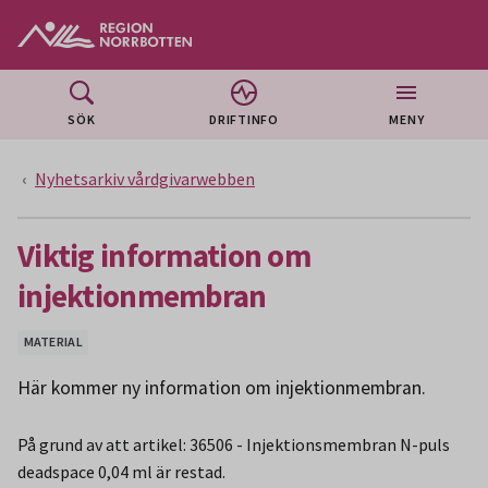
Gå till huvudmeny
Gå till övergripande innehåll
Gå till sidfoten
SÖK
DRIFTINFO
MENY
Nyhetsarkiv vårdgivarwebben
Viktig information om
injektionmembran
MATERIAL
Här kommer ny information om injektionmembran.
På grund av att artikel: 36506 - Injektionsmembran N-puls
deadspace 0,04 ml är restad.