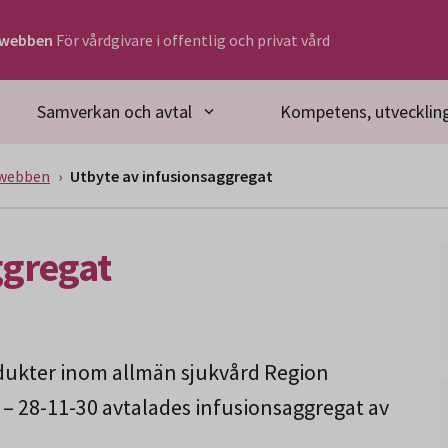
rwebben
För vårdgivare i offentlig och privat vård
Samverkan och avtal
Kompetens, utveckling
rwebben
Utbyte av infusionsaggregat
ggregat
ukter inom allmän sjukvård Region
1 – 28-11-30 avtalades infusionsaggregat av