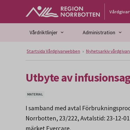
Gå till huvudmeny
Gå till övergripande innehåll
Gå till sidfoten
Vårdgiva
Vårdriktlinjer
Administration
Startsida Vårdgivarwebben
Nyhetsarkiv vårdgiva
Utbyte av infusionsa
MATERIAL
I samband med avtal Förbrukningsprod
Norrbotten, 23/222, Avtalstid: 23-12-0
märket Evercare.