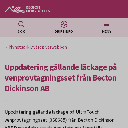
Gå till huvudmeny
Gå till övergripande innehåll
Gå till sidfoten
SÖK
DRIFTINFO
MENY
Nyhetsarkiv vårdgivarwebben
Uppdatering gällande läckage på
venprovtagningsset från Becton
Dickinson AB
Uppdatering gällande läckage på UltraTouch
venprovtagningsset (368685) från Becton Dickinson