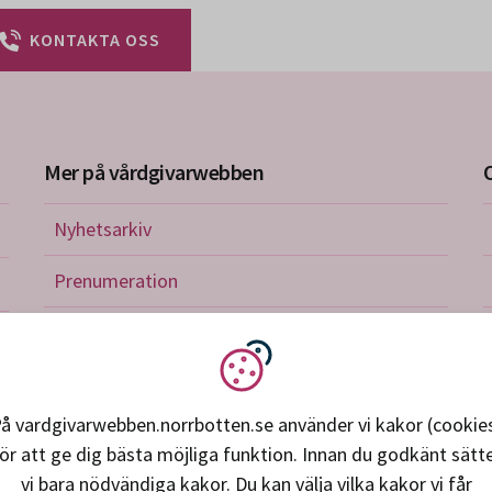
KONTAKTA OSS
Mer på vårdgivarwebben
Nyhetsarkiv
riktlinjer
Prenumeration
nistration
Utbildningskalender
verkan och avtal
Vi använder kakor
petens, utveckling, forskning
å vardgivarwebben.norrbotten.se använder vi kakor (cookie
ör att ge dig bästa möjliga funktion. Innan du godkänt sätt
ice och support
vi bara nödvändiga kakor. Du kan välja vilka kakor vi får