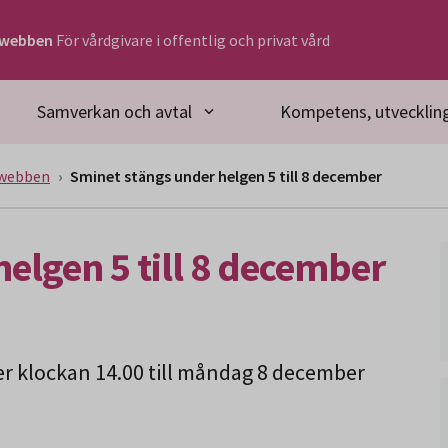
rwebben
För vårdgivare i offentlig och privat vård
Samverkan och avtal
Kompetens, utveckling
rwebben
Sminet stängs under helgen 5 till 8 december
elgen 5 till 8 december
r klockan 14.00 till måndag 8 december