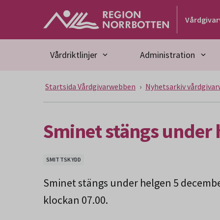
Gå till huvudmeny
Gå till övergripande innehåll
Gå till sidfoten
Vårdgiva
Vårdriktlinjer
Administration
Startsida Vårdgivarwebben
Nyhetsarkiv vårdgiva
Sminet stängs under h
SMITTSKYDD
Sminet stängs under helgen 5 decembe
klockan 07.00.