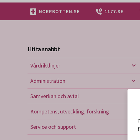
NORRBOTTEN.SE
1177.SE
Hitta snabbt
Vårdriktlinjer
Vård
Administration
Admi
Samverkan och avtal
Sam
Kompetens, utveckling, forskning
Kom
P
Service och support
f
Serv