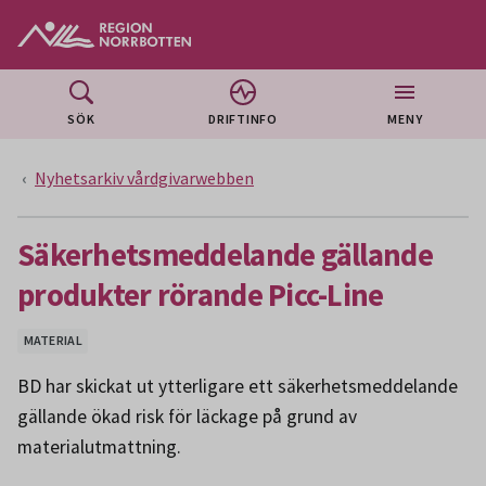
Gå till huvudmeny
Gå till övergripande innehåll
Gå till sidfoten
SÖK
DRIFTINFO
MENY
Nyhetsarkiv vårdgivarwebben
Säkerhetsmeddelande gällande
produkter rörande Picc-Line
MATERIAL
BD har skickat ut ytterligare ett säkerhetsmeddelande
gällande ökad risk för läckage på grund av
materialutmattning.