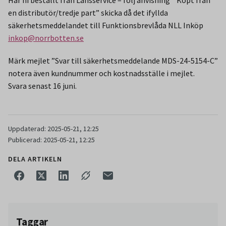
Har ni beställt från Länsservice – följ anvisning ” Köpt från
en distributör/tredje part” skicka då det ifyllda
säkerhetsmeddelandet till Funktionsbrevlåda NLL Inköp
inkop@norrbotten.se
Märk mejlet ”Svar till säkerhetsmeddelande MDS-24-5154-C”
notera även kundnummer och kostnadsställe i mejlet.
Svara senast 16 juni.
Uppdaterad: 2025-05-21, 12:25
Publicerad: 2025-05-21, 12:25
DELA ARTIKELN
Taggar