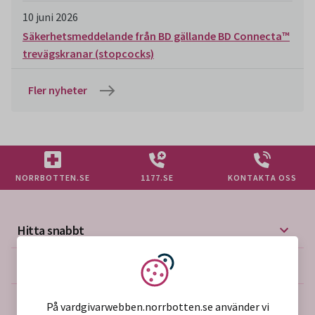
10 juni 2026
Säkerhetsmeddelande från BD gällande BD Connecta™
trevägskranar (stopcocks)
Fler nyheter
NORRBOTTEN.SE
1177.SE
KONTAKTA OSS
Hitta snabbt
Mer på vårdgivarwebben
Vi använder kakor
Om webbplatsen
På vardgivarwebben.norrbotten.se använder vi