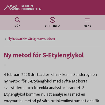
Gå till huvudmeny
Gå till övergripande innehåll
Gå till sidfoten
SÖK
DRIFTINFO
MENY
Nyhetsarkiv vårdgivarwebben
Ny metod för S-Etylenglykol
4 februari 2026 driftsätter Klinisk kemi i Sunderbyn en
ny metod för S-Etylenglykol med syfte att korta
svarstiderna och förenkla analysförfarandet. S-
Etylenglykol kommer nu att analyseras med en
enzymatisk metod på våra rutinkemiinstrument och får