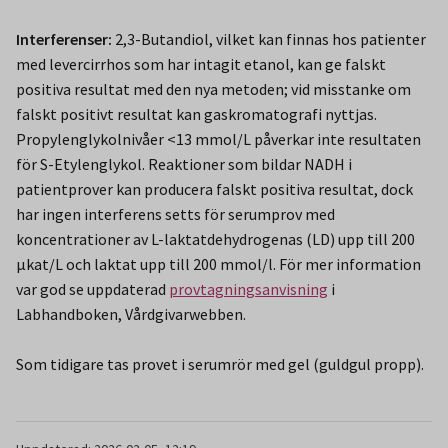
Interferenser:
2,3-Butandiol, vilket kan finnas hos patienter
med levercirrhos som har intagit etanol, kan ge falskt
positiva resultat med den nya metoden; vid misstanke om
falskt positivt resultat kan gaskromatografi nyttjas.
Propylenglykolnivåer <13 mmol/L påverkar inte resultaten
för S-Etylenglykol. Reaktioner som bildar NADH i
patientprover kan producera falskt positiva resultat, dock
har ingen interferens setts för serumprov med
koncentrationer av L-laktatdehydrogenas (LD) upp till 200
µkat/L och laktat upp till 200 mmol/l. För mer information
var god se uppdaterad
provtagningsanvisning
i
Labhandboken, Vårdgivarwebben.
Som tidigare tas provet i serumrör med gel (guldgul propp).