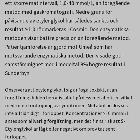
ett större mätintervall, 1,0-48 mmol/L, än föregående
metod med gaskromatografi. Nedre gräns för
påvisande av etylenglykol har således sänkts och
resultat ≥1,0 rödmarkeras i Cosmic. Den enzymatiska
metoden visar bättre precision än föregående metod.
Patientjämförelse är gjord mot Umeå som har
motsvarande enzymatiska metod. Den visade god
samstämmighet med i medeltal 9% högre resultat i
Sunderbyn.
Observera att etylenglykol i sig är föga toxiskt, utan
förgiftningsbilden beror istället på dess metaboliter, vilket
medför en fördröjning av symptomen. Metabol acidos ses
inte alltid tidigt i förloppet. Koncentrationer >10 mmol/L
anses som allvarlig förgiftning, men det finns risk att S-
Etylenglykol är lågt eller negativt om prov tas sent i
förloppet.