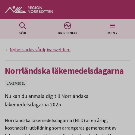
Gå till huvudmeny
Gå till övergripande innehåll
Gå till sidfoten
SÖK
DRIFTINFO
MENY
Nyhetsarkiv vårdgivarwebben
Norrländska läkemedelsdagarna
LÄKEMEDEL
Nu kan du anmäla dig till Norrländska
läkemedelsdagarna 2025
Norrländska läkemedelsdagarna (NLD) är en årlig,
kostnadsfri utbildning som arrangeras gemensamt av