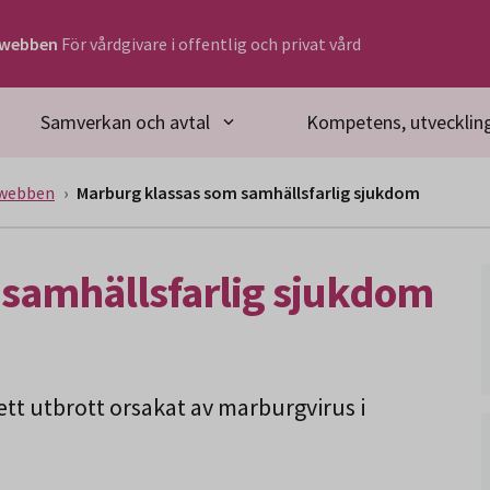
rwebben
För vårdgivare i offentlig och privat vård
Samverkan och avtal
Kompetens, utveckling
rwebben
Marburg klassas som samhällsfarlig sjukdom
samhällsfarlig sjukdom
tt utbrott orsakat av marburgvirus i