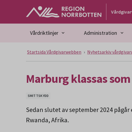
Gå till huvudmeny
Gå till övergripande innehåll
Gå till sidfoten
Vårdgiva
Vårdriktlinjer
Administration
Startsida Vårdgivarwebben
Nyhetsarkiv vårdgiva
Marburg klassas som 
SMITTSKYDD
Sedan slutet av september 2024 pågår e
Rwanda, Afrika.