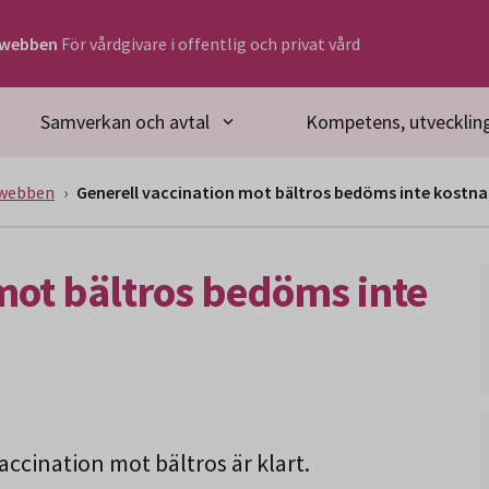
rwebben
För vårdgivare i offentlig och privat vård
Samverkan och avtal
Kompetens, utveckling
rwebben
Generell vaccination mot bältros bedöms inte kostna
mot bältros bedöms inte
accination mot bältros är klart.