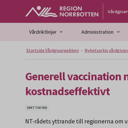
Gå till huvudmeny
Gå till övergripande innehåll
Gå till sidfoten
Vårdgiva
Vårdriktlinjer
Administration
Startsida Vårdgivarwebben
Nyhetsarkiv vårdgiva
Generell vaccination 
kostnadseffektivt
SMITTSKYDD
NT-rådets yttrande till regionerna om v