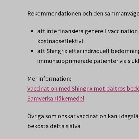
Rekommendationen och den sammanvägda 
att inte finansiera generell vaccinati
kostnadseffektivt
att Shingrix efter individuell bedömning
immunsupprimerade patienter via sju
Mer information:
Vaccination med Shingrix mot bältros bedö
Samverkanläkemedel
Övriga som önskar vaccination kan i dagsläg
bekosta detta själva.