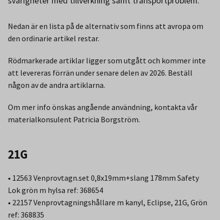
svårigheter med tillverkning samt transportproblem.
Nedan är en lista på de alternativ som finns att avropa om
den ordinarie artikel restar.
Rödmarkerade artiklar ligger som utgått och kommer inte
att levereras förrän under senare delen av 2026. Beställ
någon av de andra artiklarna.
Om mer info önskas angående användning, kontakta vår
materialkonsulent Patricia Borgström.
21G
• 12563 Venprovtagn.set 0,8x19mm+slang 178mm Safety
Lok grön m hylsa ref: 368654
• 22157 Venprovtagningshållare m kanyl, Eclipse, 21G, Grön
ref: 368835