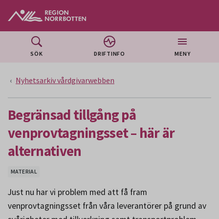
Gå till huvudmeny
Gå till övergripande innehåll
Gå till sidfoten
SÖK
DRIFTINFO
MENY
Nyhetsarkiv vårdgivarwebben
Begränsad tillgång på
venprovtagningsset – här är
alternativen
MATERIAL
Just nu har vi problem med att få fram
venprovtagningsset från våra leverantörer på grund av