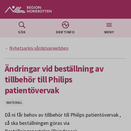
Gå till huvudmeny
Gå till övergripande innehåll
Gå till sidfoten
SÖK
DRIFTINFO
MENY
Nyhetsarkiv vårdgivarwebben
Ändringar vid beställning av
tillbehör till Philips
patientövervak
MATERIAL
Då ni får behov av tillbehör till Philips patientövervak ,
så ska beställningen göras via