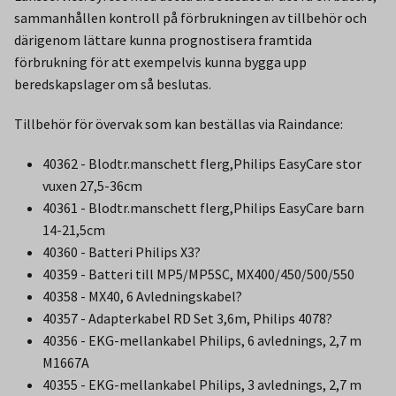
sammanhållen kontroll på förbrukningen av tillbehör och
därigenom lättare kunna prognostisera framtida
förbrukning för att exempelvis kunna bygga upp
beredskapslager om så beslutas.
Tillbehör för övervak som kan beställas via Raindance:
40362 - Blodtr.manschett flerg,Philips EasyCare stor
vuxen 27,5-36cm
40361 - Blodtr.manschett flerg,Philips EasyCare barn
14-21,5cm
40360 - Batteri Philips X3?
40359 - Batteri till MP5/MP5SC, MX400/450/500/550
40358 - MX40, 6 Avledningskabel?
40357 - Adapterkabel RD Set 3,6m, Philips 4078?
40356 - EKG-mellankabel Philips, 6 avlednings, 2,7 m
M1667A
40355 - EKG-mellankabel Philips, 3 avlednings, 2,7 m