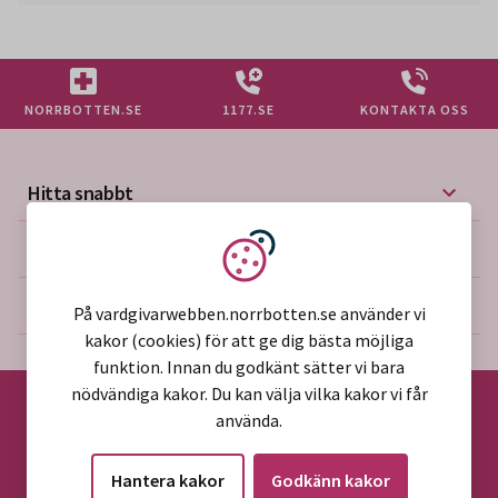
NORRBOTTEN.SE
1177.SE
KONTAKTA OSS
Hitta snabbt
Mer på vårdgivarwebben
Vi använder kakor
Om webbplatsen
På vardgivarwebben.norrbotten.se använder vi
kakor (cookies) för att ge dig bästa möjliga
funktion. Innan du godkänt sätter vi bara
nödvändiga kakor. Du kan välja vilka kakor vi får
använda.
©2026 Region Norrbotten
Hantera kakor
Godkänn kakor
Alla rättigheter reserverade