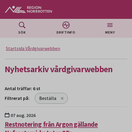
Gå till huvudmeny
Gå till övergripande innehåll
Gå till sidfoten
SÖK
DRIFTINFO
MENY
Startsida Vårdgivarwebben
Nyhetsarkiv vårdgivarwebben
Antal träffar: 6 st
Filtrerat på:
Beställa
Sökresultat
07 aug. 2026
Restnotering från Argon gällande