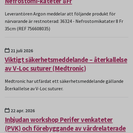
Nefrostomi-kateter 8Fr
Leverantören Argon meddelar att följande produkt för
närvarande är restnoterad: 36324 - Nefrostomikatater 8 Fr
35cm (REF 756608035)
21 juli 2026
Viktigt säkerhetsmeddelande – återkallelse
av V-Loc suturer (Medtronic)
Medtronic har utfärdat ett säkerhetsmeddelande gällande
återkallelse av V-Loc suturer.
22 apr. 2026
Inbjudan workshop Perifer venkateter
(PVK) och förebyggande av vårdrelaterade