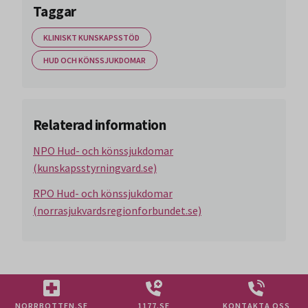
Taggar
KLINISKT KUNSKAPSSTÖD
HUD OCH KÖNSSJUKDOMAR
Relaterad information
NPO Hud- och könssjukdomar
(kunskapsstyrningvard.se)
RPO Hud- och könssjukdomar
(norrasjukvardsregionforbundet.se)
NORRBOTTEN.SE
1177.SE
KONTAKTA OSS