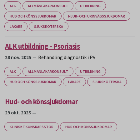
ALK
ALLMÄNLÄKARKONSULT
UTBILDNING
HUD OCH KÖNSSJUKDOMAR
NJUR- OCH URINVÄGSSJUKDOMAR
LÄKARE
SJUKSKÖTERSKA
ALK utbildning - Psoriasis
28 nov. 2025
Behandling diagnostik i PV
ALK
ALLMÄNLÄKARKONSULT
UTBILDNING
HUD OCH KÖNSSJUKDOMAR
LÄKARE
SJUKSKÖTERSKA
Hud- och könssjukdomar
29 okt. 2025
KLINISKT KUNSKAPSSTÖD
HUD OCH KÖNSSJUKDOMAR