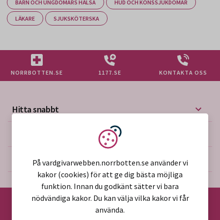
BARN OCH UNGDOMARS HÄLSA
HUD OCH KÖNSSJUKDOMAR
LÄKARE
SJUKSKÖTERSKA
NORRBOTTEN.SE
1177.SE
KONTAKTA OSS
Hitta snabbt
Mer på vårdgivarwebben
Vi använder kakor
Om webbplatsen
På vardgivarwebben.norrbotten.se använder vi
kakor (cookies) för att ge dig bästa möjliga
funktion. Innan du godkänt sätter vi bara
nödvändiga kakor. Du kan välja vilka kakor vi får
använda.