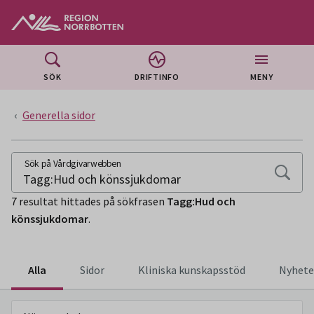
Gå till huvudmeny
Gå till övergripande innehåll
Gå till sidfoten
SÖK
DRIFTINFO
MENY
Generella sidor
SÖKSIDA
Sök på Vårdgivarwebben
7 resultat hittades på sökfrasen
Tagg:Hud och
könssjukdomar
.
Alla
Sidor
Kliniska kunskapsstöd
Nyhete