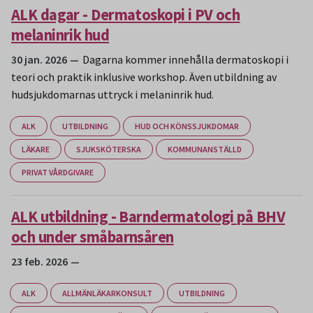
ALK dagar - Dermatoskopi i PV och
melaninrik hud
30 jan. 2026
Dagarna kommer innehålla dermatoskopi i
teori och praktik inklusive workshop. Även utbildning av
hudsjukdomarnas uttryck i melaninrik hud.
ALK
UTBILDNING
HUD OCH KÖNSSJUKDOMAR
LÄKARE
SJUKSKÖTERSKA
KOMMUNANSTÄLLD
PRIVAT VÅRDGIVARE
ALK utbildning - Barndermatologi på BHV
och under småbarnsåren
23 feb. 2026
ALK
ALLMÄNLÄKARKONSULT
UTBILDNING