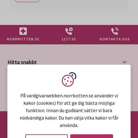
NORRBOTTEN.SE
1177.SE
KONTAKTA OSS
Hitta snabbt
Mer på vårdgivarwebben
Vi använder kakor
Om webbplatsen
På vardgivarwebben.norrbotten.se använder vi
kakor (cookies) för att ge dig bästa möjliga
funktion. Innan du godkänt sätter vi bara
nödvändiga kakor. Du kan välja vilka kakor vi får
använda.