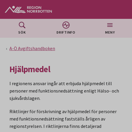
Gå till huvudmeny
Gå till övergripande innehåll
Gå till sidfoten
SÖK
DRIFTINFO
MENY
A-Ö Avgiftshandboken
Hjälpmedel
I regionens ansvar ingår att erbjuda hjälpmedel till
personer med funktionsnedsättning enligt Hälso- och
sjukvårdslagen.
Riktlinjer för förskrivning av hjälpmedel för personer
med funktionsnedsättning fastställs årligen av
regionstyrelsen. I riktlinjerna finns detaljerad