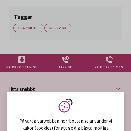
Taggar
HJÄLPMEDEL
REGELVERK
NORRBOTTEN.SE
1177.SE
KONTAKTA OSS
Hitta snabbt
Mer på vårdgivarwebben
Vi använder kakor
Om webbplatsen
På vardgivarwebben.norrbotten.se använder vi
kakor (cookies) för att ge dig bästa möjliga