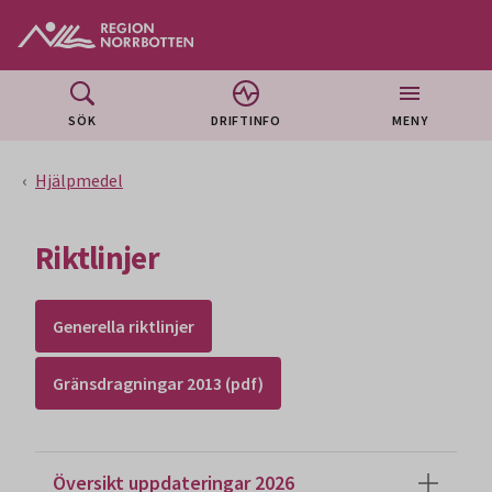
Gå till huvudmeny
Gå till övergripande innehåll
Gå till sidfoten
SÖK
DRIFTINFO
MENY
Hjälpmedel
Riktlinjer
Generella riktlinjer
Gränsdragningar 2013 (pdf)
Översikt uppdateringar 2026