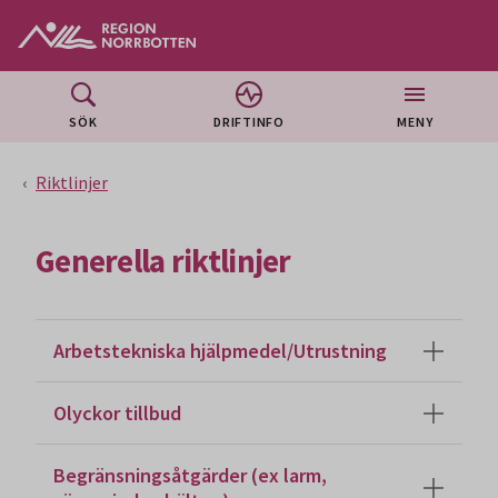
Gå till huvudmeny
Gå till övergripande innehåll
Gå till sidfoten
SÖK
DRIFTINFO
MENY
Riktlinjer
Generella riktlinjer
Arbetstekniska hjälpmedel/Utrustning
Olyckor tillbud
Begränsningsåtgärder (ex larm,