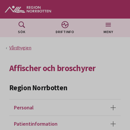
Gå till huvudmeny
Gå till övergripande innehåll
Gå till sidfoten
SÖK
DRIFTINFO
MENY
Vårdhygien
Affischer och broschyrer
Region Norrbotten
Personal
Patientinformation