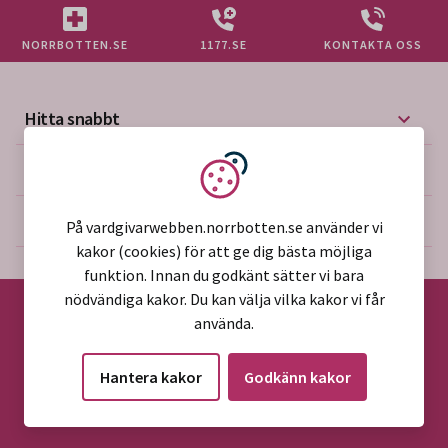
NORRBOTTEN.SE
1177.SE
KONTAKTA OSS
Hitta snabbt
Mer på vårdgivarwebben
Vi använder kakor
Om webbplatsen
På vardgivarwebben.norrbotten.se använder vi
kakor (cookies) för att ge dig bästa möjliga
funktion. Innan du godkänt sätter vi bara
nödvändiga kakor. Du kan välja vilka kakor vi får
använda.
©2026 Region Norrbotten
Hantera kakor
Godkänn kakor
Alla rättigheter reserverade