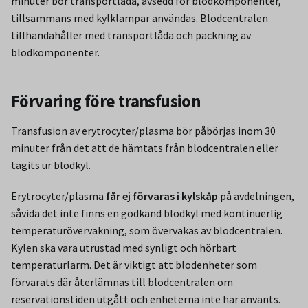
minuter bör transportlåda, avsedd för blodkomponenter,
tillsammans med kylklampar användas. Blodcentralen
tillhandahåller med transportlåda och packning av
blodkomponenter.
Förvaring före transfusion
Transfusion av erytrocyter/plasma bör påbörjas inom 30
minuter från det att de hämtats från blodcentralen eller
tagits ur blodkyl.
Erytrocyter/plasma
får ej förvaras i kylskåp
på avdelningen,
såvida det inte finns en godkänd blodkyl med kontinuerlig
temperaturövervakning, som övervakas av blodcentralen.
Kylen ska vara utrustad med synligt och hörbart
temperaturlarm. Det är viktigt att blodenheter som
förvarats där återlämnas till blodcentralen om
reservationstiden utgått och enheterna inte har använts.