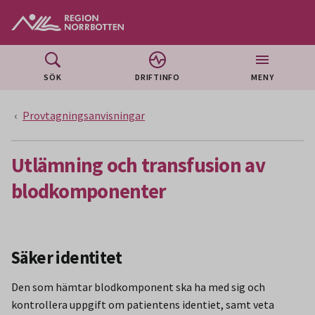
Gå till huvudmeny
Gå till övergripande innehåll
Gå till sidfoten
SÖK
DRIFTINFO
MENY
Provtagningsanvisningar
Utlämning och transfusion av
blodkomponenter
Säker identitet
Den som hämtar blodkomponent ska ha med sig och
kontrollera uppgift om patientens identiet, samt veta