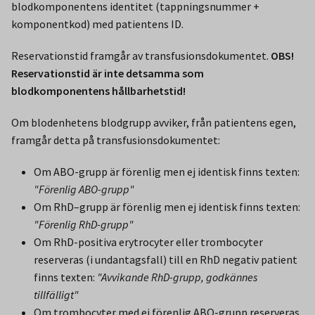
blodkomponentens identitet (tappningsnummer +
komponentkod) med patientens ID.
Reservationstid framgår av transfusionsdokumentet.
OBS!
Reservationstid är inte detsamma som
blodkomponentens hållbarhetstid!
Om blodenhetens blodgrupp avviker, från patientens egen,
framgår detta på transfusionsdokumentet:
Om ABO-grupp är förenlig men ej identisk finns texten:
"Förenlig ABO-grupp"
Om RhD–grupp är förenlig men ej identisk finns texten:
"Förenlig RhD-grupp"
Om RhD-positiva erytrocyter eller trombocyter
reserveras (i undantagsfall) till en RhD negativ patient
finns texten:
"Avvikande RhD-grupp, godkännes
tillfälligt"
Om trombocyter med ej förenlig ABO-grupp reserveras