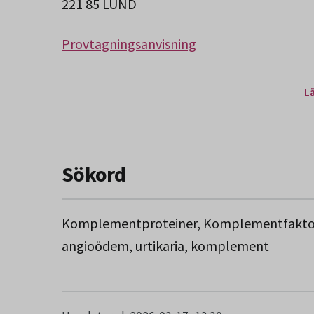
221 85 LUND
Provtagningsanvisning
L
Sökord
Komplementproteiner, Komplementfaktor, C
angioödem, urtikaria, komplement