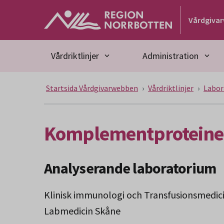
Gå till huvudmeny
Gå till övergripande innehåll
Gå till sidfoten
Vårdgiva
Vårdriktlinjer
Administration
Startsida Vårdgivarwebben
Vårdriktlinjer
Labor
Komplementproteiner
Analyserande laboratorium
Klinisk immunologi och Transfusionsmedic
Labmedicin Skåne