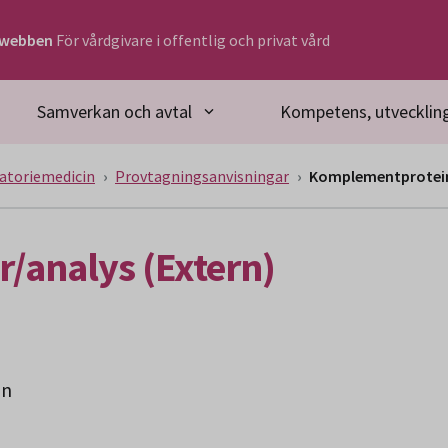
rwebben
För vårdgivare i offentlig och privat vård
Samverkan och avtal
Kompetens, utveckling
atoriemedicin
Provtagningsanvisningar
Komplementproteine
/analys (Extern)
in