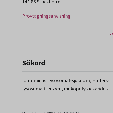
141 86 Stockholm
Provtagningsanvisning
L
Sökord
Iduromidas, lysosomal-sjukdom, Hurlers-s
lysosomalt-enzym, mukopolysackaridos