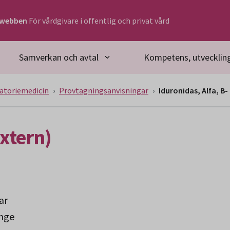
rwebben
För vårdgivare i offentlig och privat vård
Samverkan och avtal
Kompetens, utveckling
atoriemedicin
Provtagningsanvisningar
Iduronidas, Alfa, B-
Extern)
ar
inge