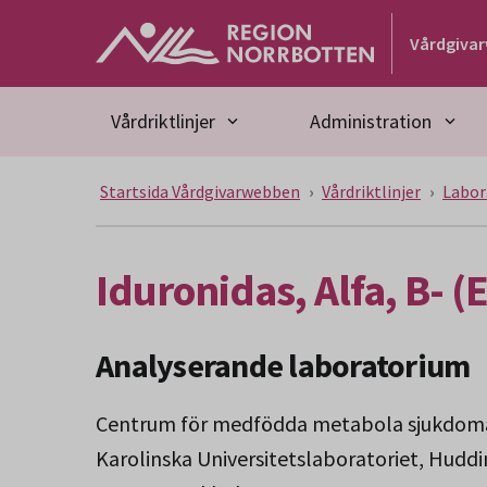
Gå till huvudmeny
Gå till övergripande innehåll
Gå till sidfoten
Vårdgiva
Vårdriktlinjer
Administration
Startsida Vårdgivarwebben
Vårdriktlinjer
Labor
Iduronidas, Alfa, B- (
Analyserande laboratorium
Centrum för medfödda metabola sjukdom
Karolinska Universitetslaboratoriet, Hudd