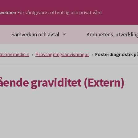
rwebben
För vårdgivare i offentlig och privat vård
Samverkan och avtal
Kompetens, utveckling
atoriemedicin
Provtagningsanvisningar
Fosterdiagnostik på
ende graviditet (Extern)