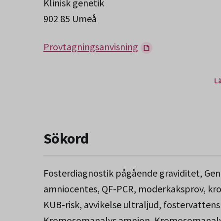
Klinisk genetik
902 85 Umeå
Provtagningsanvisning
L
Sökord
Fosterdiagnostik pågående graviditet, Genet
amniocentes, QF-PCR, moderkaksprov, kro
KUB-risk, avvikelse ultraljud, fostervattens
Kromosomanalys amnion, Kromosomanalys ch