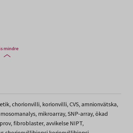
äs mindre
ik, chorionvilli, korionvilli, CVS, amnionvätska,
mosomanalys, mikroarray, SNP-array, ökad
prov, fibroblaster, avvikelse NIPT,
orionvillibiopsi korionvillibiopsi