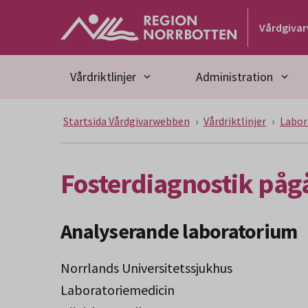
Gå till huvudmeny
Gå till övergripande innehåll
Gå till sidfoten
Vårdgiva
Vårdriktlinjer
Administration
Startsida Vårdgivarwebben
Vårdriktlinjer
Labor
Fosterdiagnostik pågå
Analyserande laboratorium
Norrlands Universitetssjukhus
Laboratoriemedicin