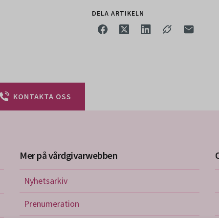
DELA ARTIKELN
KONTAKTA OSS
Mer på vårdgivarwebben
Nyhetsarkiv
riktlinjer
Prenumeration
nistration