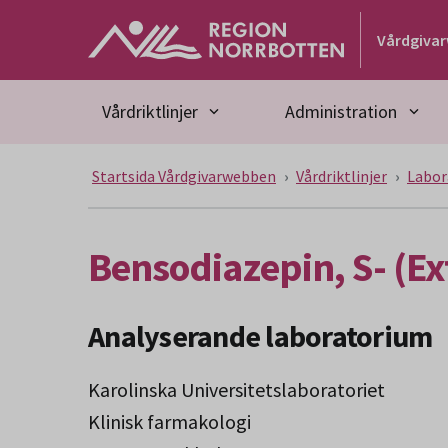
Gå till huvudmeny
Gå till övergripande innehåll
Gå till sidfoten
Vårdgiva
Vårdriktlinjer
Administration
Startsida Vårdgivarwebben
Vårdriktlinjer
Labor
Bensodiazepin, S- (Ex
Analyserande laboratorium
Karolinska Universitetslaboratoriet
Klinisk farmakologi