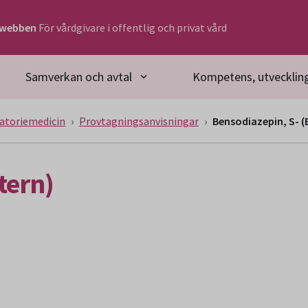
rwebben
För vårdgivare i offentlig och privat vård
Samverkan och avtal
Kompetens, utveckling
atoriemedicin
Provtagningsanvisningar
Bensodiazepin, S- (
tern)