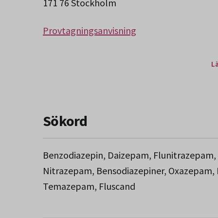
171 76 Stockholm
Provtagningsanvisning
L
Sökord
Benzodiazepin, Daizepam, Flunitrazepam,
Nitrazepam, Bensodiazepiner, Oxazepam,
Temazepam, Fluscand