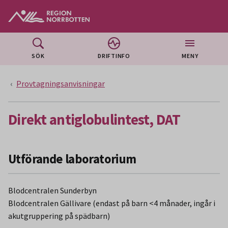
Gå till huvudmeny
Gå till övergripande innehåll
Gå till sidfoten
SÖK
DRIFTINFO
MENY
Provtagningsanvisningar
Direkt antiglobulintest, DAT
Utförande laboratorium
Blodcentralen Sunderbyn
Blodcentralen Gällivare (endast på barn <4 månader, ingår i
akutgruppering på spädbarn)