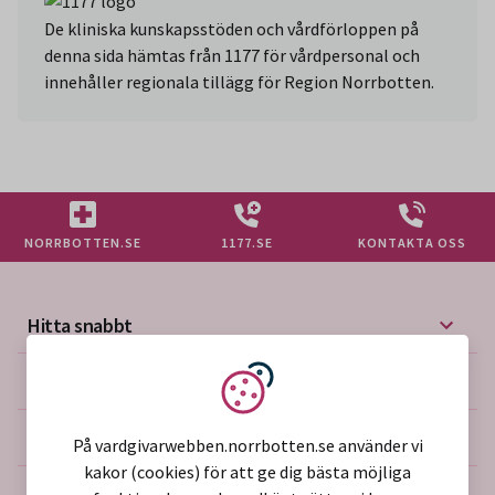
De kliniska kunskapsstöden och vårdförloppen på
denna sida hämtas från 1177 för vårdpersonal och
innehåller regionala tillägg för Region Norrbotten.
NORRBOTTEN.SE
1177.SE
KONTAKTA OSS
Hitta snabbt
Mer på vårdgivarwebben
Vi använder kakor
Om webbplatsen
På vardgivarwebben.norrbotten.se använder vi
kakor (cookies) för att ge dig bästa möjliga