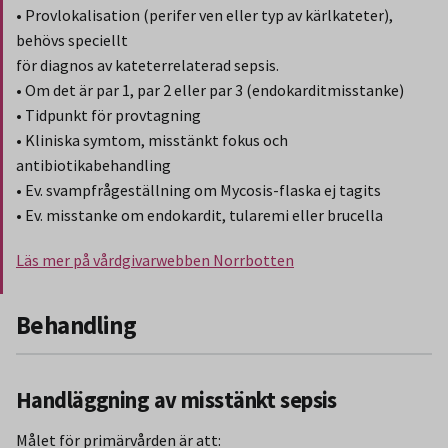
• Provlokalisation (perifer ven eller typ av kärlkateter),
behövs speciellt
för diagnos av kateterrelaterad sepsis.
• Om det är par 1, par 2 eller par 3 (endokarditmisstanke)
• Tidpunkt för provtagning
• Kliniska symtom, misstänkt fokus och
antibiotikabehandling
• Ev. svampfrågeställning om Mycosis-flaska ej tagits
• Ev. misstanke om endokardit, tularemi eller brucella
Läs mer på vårdgivarwebben Norrbotten
Slut på stycket som endast gäller Region Norbotten.
Behandling
Handläggning av misstänkt sepsis
Målet för primärvården är att: