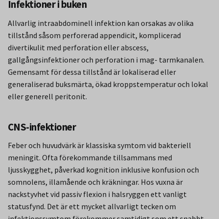
Infektioner i buken
Allvarlig intraabdominell infektion kan orsakas av olika
tillstånd såsom perforerad appendicit, komplicerad
divertikulit med perforation eller abscess,
gallgångsinfektioner och perforation i mag- tarmkanalen.
Gemensamt för dessa tillstånd är lokaliserad eller
generaliserad buksmärta, ökad kroppstemperatur och lokal
eller generell peritonit.
CNS-infektioner
Feber och huvudvärk är klassiska symtom vid bakteriell
meningit. Ofta förekommande tillsammans med
ljusskygghet, påverkad kognition inklusive konfusion och
somnolens, illamående och kräkningar. Hos vuxna är
nackstyvhet vid passiv flexion i halsryggen ett vanligt
statusfynd. Det är ett mycket allvarligt tecken om
infektionssymtom förekommer samtidigt som ett snabbt