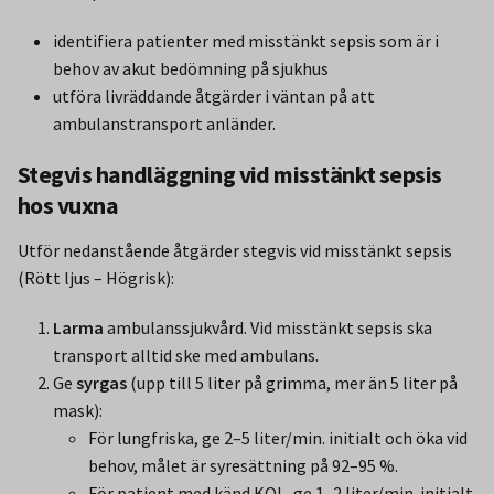
identifiera patienter med misstänkt sepsis som är i
behov av akut bedömning på sjukhus
utföra livräddande åtgärder i väntan på att
ambulanstransport anländer.
Stegvis handläggning vid misstänkt sepsis
hos vuxna
Utför nedanstående åtgärder stegvis vid misstänkt sepsis
(Rött ljus – Högrisk):
Larma
ambulanssjukvård. Vid misstänkt sepsis ska
transport alltid ske med ambulans.
Ge
syrgas
(upp till 5 liter på grimma, mer än 5 liter på
mask):
För lungfriska, ge 2–5 liter/min. initialt och öka vid
behov, målet är syresättning på 92–95 %.
För patient med känd KOL, ge 1–2 liter/min. initialt