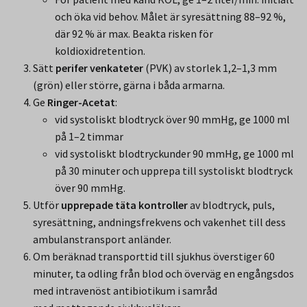
och öka vid behov. Målet är syresättning 88–92 %,
där 92 % är max. Beakta risken för
koldioxidretention.
Sätt
perifer venkateter
(PVK) av storlek 1,2–1,3 mm
(grön) eller större, gärna i båda armarna.
Ge
Ringer-Acetat
:
vid systoliskt blodtryck över 90 mmHg, ge 1000 ml
på 1–2 timmar
vid systoliskt blodtryckunder 90 mmHg, ge 1000 ml
på 30 minuter och upprepa till systoliskt blodtryck
över 90 mmHg.
Utför
upprepade täta kontroller
av blodtryck, puls,
syresättning, andningsfrekvens och vakenhet till dess
ambulanstransport anländer.
Om beräknad transporttid till sjukhus överstiger 60
minuter, ta odling från blod och överväg en engångsdos
med intravenöst antibiotikum i samråd