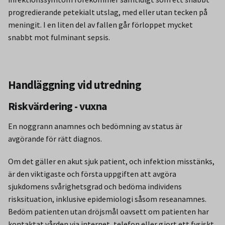
progredierande petekialt utslag, med eller utan tecken på
meningit. I en liten del av fallen går förloppet mycket
snabbt mot fulminant sepsis.
Handläggning vid utredning
Riskvärdering - vuxna
En noggrann anamnes och bedömning av status är
avgörande för rätt diagnos.
Om det gäller en akut sjuk patient, och infektion misstänks,
är den viktigaste och första uppgiften att avgöra
sjukdomens svårighetsgrad och bedöma individens
risksituation, inklusive epidemiologi såsom reseanamnes.
Bedöm patienten utan dröjsmål oavsett om patienten har
kontaktat vården via internet, telefon eller gjort ett fysiskt