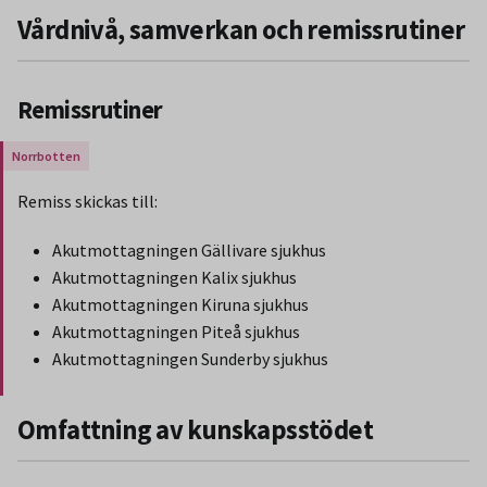
Vårdnivå, samverkan och remissrutiner
Remissrutiner
Gäller endast för Region Norrbotten.
Remiss skickas till:
Akutmottagningen Gällivare sjukhus
Akutmottagningen Kalix sjukhus
Akutmottagningen Kiruna sjukhus
Akutmottagningen Piteå sjukhus
Akutmottagningen Sunderby sjukhus
Slut på stycket som endast gäller Region Norbotten.
Omfattning av kunskapsstödet