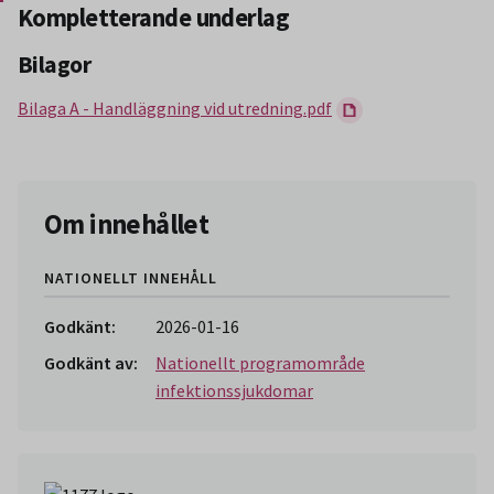
Slut på stycket som endast gäller Region Norbotten.
Kompletterande underlag
Bilagor
Bilaga A - Handläggning vid utredning.pdf
Om innehållet
NATIONELLT INNEHÅLL
Godkänt:
2026-01-16
Godkänt av:
Nationellt programområde
infektionssjukdomar