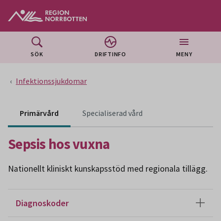
Gå till huvudmeny
Gå till övergripande innehåll
Gå till sidfoten
SÖK
DRIFTINFO
MENY
Infektionssjukdomar
Innehåll för specialiser
Primärvård
Specialiserad vård
Sepsis hos vuxna
Nationellt kliniskt kunskapsstöd med regionala tillägg.
Diagnoskoder