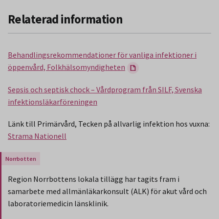
Relaterad information
Behandlingsrekommendationer för vanliga infektioner i
öppenvård, Folkhälsomyndigheten
Sepsis och septisk chock – Vårdprogram från SILF, Svenska
infektionsläkarföreningen
Länk till Primärvård, Tecken på allvarlig infektion hos vuxna:
Strama Nationell
Gäller endast för Region Norrbotten.
Region Norrbottens lokala tillägg har tagits fram i
samarbete med allmänläkarkonsult (ALK) för akut vård och
laboratoriemedicin länsklinik.