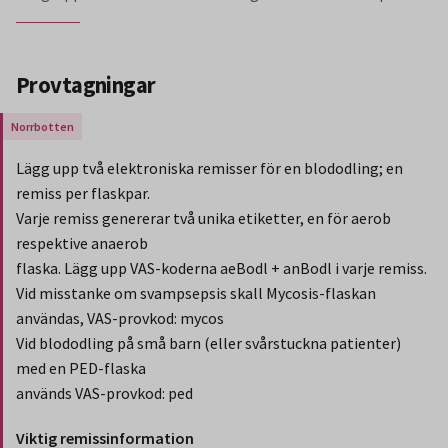
Provtagningar
Gäller endast för Region Norrbotten.
Lägg upp två elektroniska remisser för en blododling; en
remiss per flaskpar.
Varje remiss genererar två unika etiketter, en för aerob
respektive anaerob
flaska. Lägg upp VAS-koderna aeBodl + anBodl i varje remiss.
Vid misstanke om svampsepsis skall Mycosis-flaskan
användas, VAS-provkod: mycos
Vid blododling på små barn (eller svårstuckna patienter)
med en PED-flaska
används VAS-provkod: ped
Viktig remissinformation