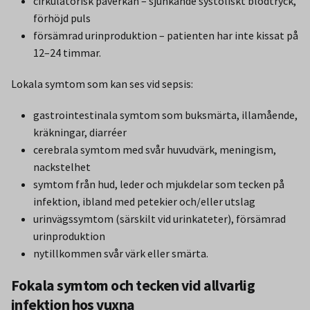
cirkulatorisk påverkan – sjunkande systoliskt blodtryck,
förhöjd puls
försämrad urinproduktion – patienten har inte kissat på
12–24 timmar.
Lokala symtom som kan ses vid sepsis:
gastrointestinala symtom som buksmärta, illamående,
kräkningar, diarréer
cerebrala symtom med svår huvudvärk, meningism,
nackstelhet
symtom från hud, leder och mjukdelar som tecken på
infektion, ibland med petekier och/eller utslag
urinvägssymtom (särskilt vid urinkateter), försämrad
urinproduktion
nytillkommen svår värk eller smärta.
Fokala symtom och tecken vid allvarlig
infektion hos vuxna