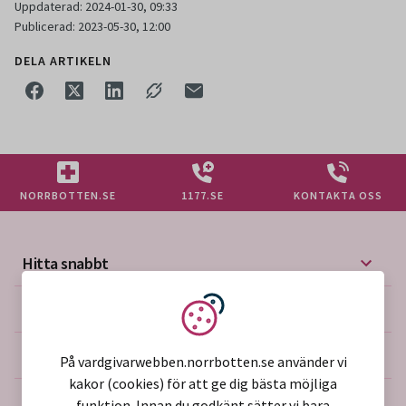
Uppdaterad: 2024-01-30, 09:33
Publicerad: 2023-05-30, 12:00
DELA ARTIKELN
NORRBOTTEN.SE
1177.SE
KONTAKTA OSS
Hitta snabbt
Mer på vårdgivarwebben
Vi använder kakor
Om webbplatsen
På vardgivarwebben.norrbotten.se använder vi
kakor (cookies) för att ge dig bästa möjliga
funktion. Innan du godkänt sätter vi bara