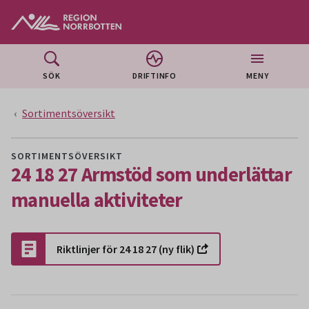
Gå till huvudmeny
Gå till övergripande innehåll
Gå till sidfoten
SÖK
DRIFTINFO
MENY
Sortimentsöversikt
SORTIMENTSÖVERSIKT
24 18 27 Armstöd som underlättar
manuella aktiviteter
Riktlinjer för 24 18 27 (ny flik)