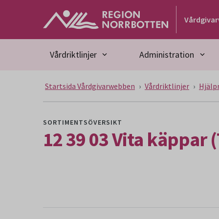
Gå till huvudmeny
Gå till övergripande innehåll
Gå till sidfoten
Vårdgiva
Vårdriktlinjer
Administration
Startsida Vårdgivarwebben
Vårdriktlinjer
Hjälp
SORTIMENTSÖVERSIKT
12 39 03 Vita käppar