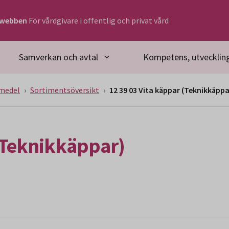
rwebben
För vårdgivare i offentlig och privat vård
Samverkan och avtal
Kompetens, utveckling
medel
Sortimentsöversikt
12 39 03 Vita käppar (Teknikkäppa
 (Teknikkäppar)