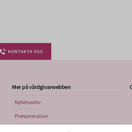
KONTAKTA OSS
Mer på vårdgivarwebben
Nyhetsarkiv
riktlinjer
Prenumeration
nistration
Utbildningskalender