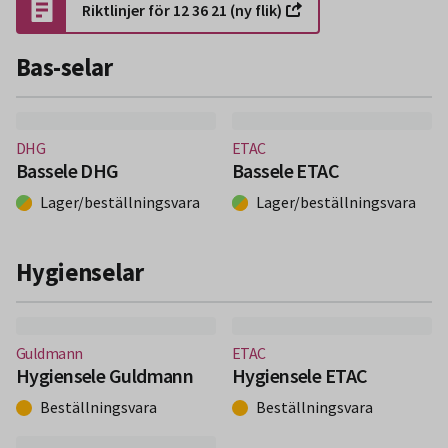
Riktlinjer för 12 36 21 (ny flik)
Bas-selar
(Nytt fönster)
(Nytt fönster)
DHG
ETAC
Bassele DHG
Bassele ETAC
Lager/beställningsvara
Lager/beställningsvara
Hygienselar
(Nytt fönster)
(Nytt fönster)
Guldmann
ETAC
Hygiensele Guldmann
Hygiensele ETAC
Beställningsvara
Beställningsvara