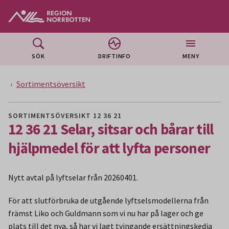
Gå till huvudmeny
Gå till övergripande innehåll
Gå till sidfoten
SÖK
DRIFTINFO
MENY
Sortimentsöversikt
SORTIMENTSÖVERSIKT 12 36 21
12 36 21 Selar, sitsar och bårar till
hjälpmedel för att lyfta personer
Nytt avtal på lyftselar från 20260401.
För att slutförbruka de utgående lyftselsmodellerna från
främst Liko och Guldmann som vi nu har på lager och ge
plats till det nya, så har vi lagt tvingande ersättningskedja