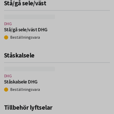
Stå/gå sele/väst
(Nytt fönster)
DHG
Stå/gå sele/väst DHG
Beställningsvara
Ståskalsele
(Nytt fönster)
DHG
Ståskalsele DHG
Beställningsvara
Tillbehör lyftselar