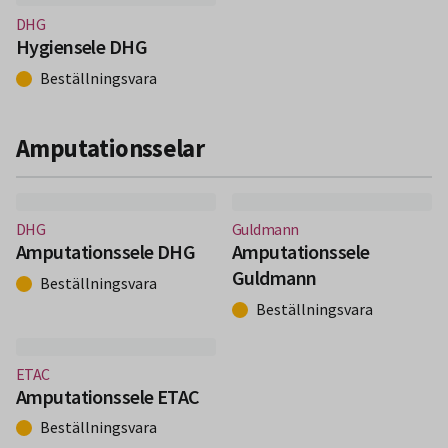
(Nytt fönster)
DHG
Hygiensele DHG
Beställningsvara
Amputationsselar
(Nytt fönster)
(Nytt fönster)
DHG
Guldmann
Amputationssele DHG
Amputationssele
Guldmann
Beställningsvara
Beställningsvara
(Nytt fönster)
ETAC
Amputationssele ETAC
Beställningsvara