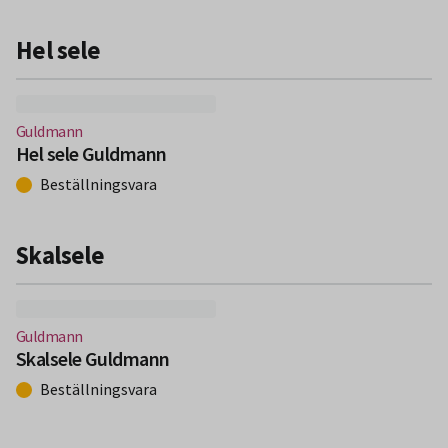
Hel sele
(Nytt fönster)
Guldmann
Hel sele Guldmann
Beställningsvara
Skalsele
(Nytt fönster)
Guldmann
Skalsele Guldmann
Beställningsvara