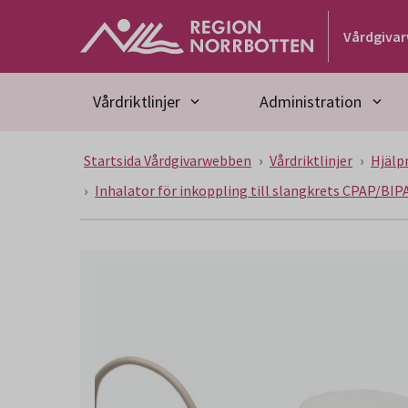
Gå till huvudmeny
Gå till övergripande innehåll
Gå till sidfoten
Vårdgiva
Vårdriktlinjer
Administration
Startsida Vårdgivarwebben
Vårdriktlinjer
Hjälp
Inhalator för inkoppling till slangkrets CPAP/BI