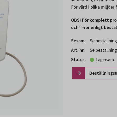
För vård i olika miljöer
OBS! För komplett pro
och T-rör enligt bestä
Sesam:
Se beställnin
Art. nr:
Se beställnin
Status:
Lagervara
Beställnings