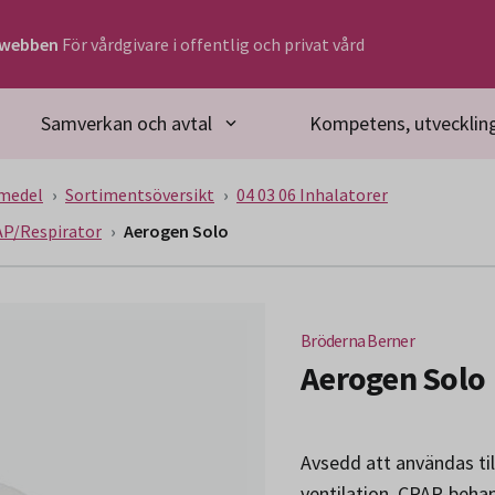
rwebben
För vårdgivare i offentlig och privat vård
Samverkan och avtal
Kompetens, utveckling
medel
Sortimentsöversikt
04 03 06 Inhalatorer
PAP/Respirator
Aerogen Solo
Bröderna Berner
Aerogen Solo
Avsedd att användas ti
ventilation, CPAP-behan