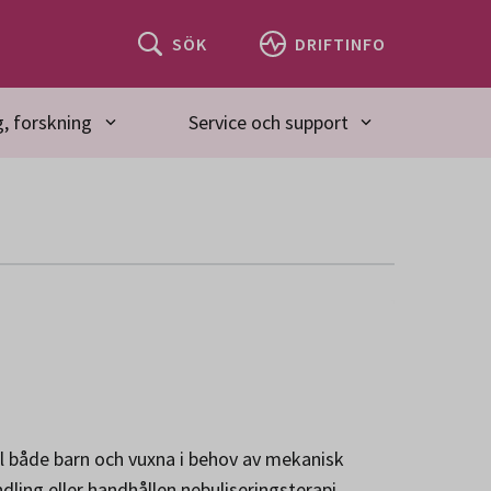
SÖK
DRIFTINFO
, forskning
Service och support
ll både barn och vuxna i behov av mekanisk
dling eller handhållen nebuliseringsterapi.