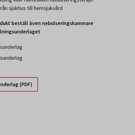
 från sjukhus till hemsjukvård
dukt beställ även nebulseringskammare
llningsunderlaget
gsunderlag
gsunderlag
underlag (PDF)