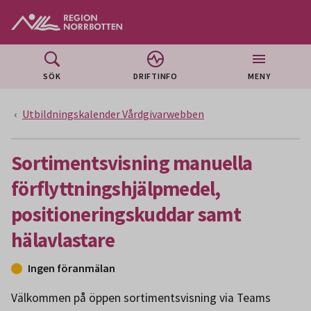
Gå till huvudmeny
Gå till övergripande innehåll
Gå till sidfoten
SÖK
DRIFTINFO
MENY
Utbildningskalender Vårdgivarwebben
Sortimentsvisning manuella
förflyttningshjälpmedel,
positioneringskuddar samt
hälavlastare
Ingen föranmälan
Välkommen på öppen sortimentsvisning via Teams