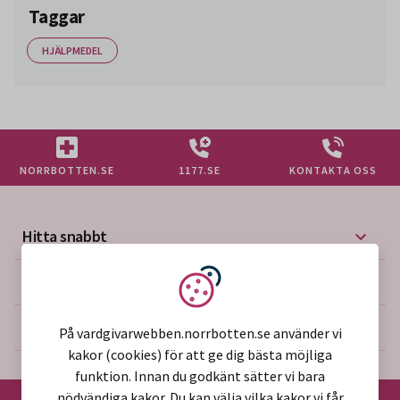
Taggar
HJÄLPMEDEL
NORRBOTTEN.SE
1177.SE
KONTAKTA OSS
Hitta snabbt
Mer på vårdgivarwebben
Vi använder kakor
Om webbplatsen
På vardgivarwebben.norrbotten.se använder vi
kakor (cookies) för att ge dig bästa möjliga
funktion. Innan du godkänt sätter vi bara
nödvändiga kakor. Du kan välja vilka kakor vi får