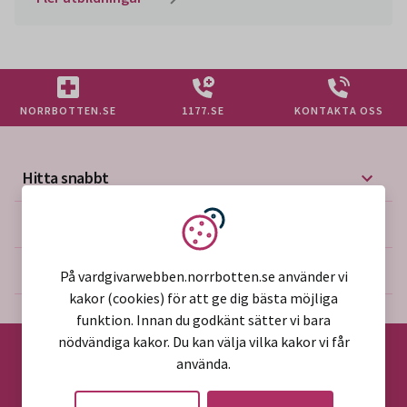
NORRBOTTEN.SE
1177.SE
KONTAKTA OSS
Hitta snabbt
Mer på vårdgivarwebben
Vi använder kakor
Om webbplatsen
På vardgivarwebben.norrbotten.se använder vi
kakor (cookies) för att ge dig bästa möjliga
funktion. Innan du godkänt sätter vi bara
nödvändiga kakor. Du kan välja vilka kakor vi får
använda.
©2026 Region Norrbotten