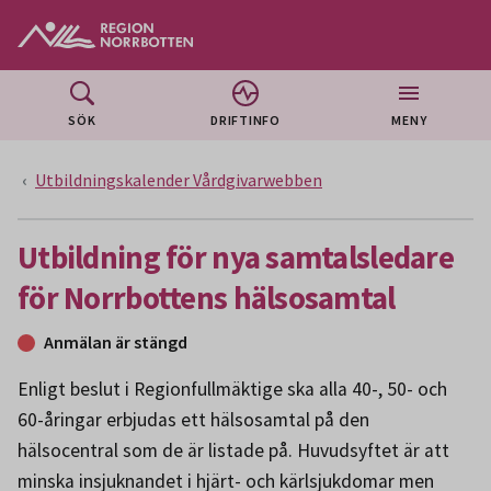
Gå till huvudmeny
Gå till övergripande innehåll
Gå till sidfoten
SÖK
DRIFTINFO
MENY
Utbildningskalender Vårdgivarwebben
Utbildning för nya samtalsledare
för Norrbottens hälsosamtal
Anmälan är stängd
Enligt beslut i Regionfullmäktige ska alla 40-, 50- och
60-åringar erbjudas ett hälsosamtal på den
hälsocentral som de är listade på. Huvudsyftet är att
minska insjuknandet i hjärt- och kärlsjukdomar men