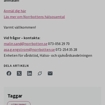
anmälan!
Anmäl dig här
Läs mer om Norrbottens hälsosamtal
Varmt vällkommen!
Vid frågor – kontakta:
malin.sand@norrbotten.se
073-056 29 70
asa.g.engstrom@norrbotten.se
072-254 35 28
Enheten för vårdstöd, Hälso- och sjukvårdsavdelningen
DELA ARTIKELN
Taggar
UTBILDNING