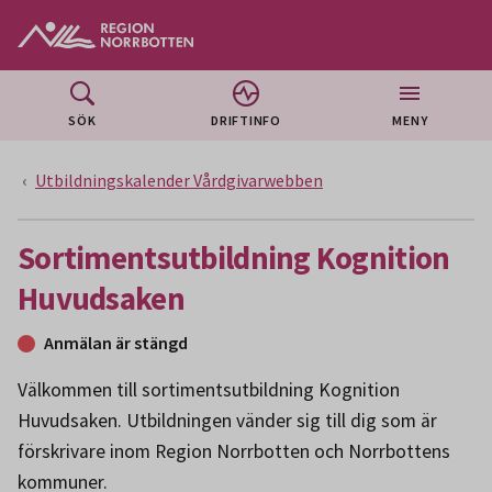
Gå till huvudmeny
Gå till övergripande innehåll
Gå till sidfoten
SÖK
DRIFTINFO
MENY
Utbildningskalender Vårdgivarwebben
Sortimentsutbildning Kognition
Huvudsaken
Anmälan är stängd
Välkommen till sortimentsutbildning Kognition
Huvudsaken. Utbildningen vänder sig till dig som är
förskrivare inom Region Norrbotten och Norrbottens
kommuner.