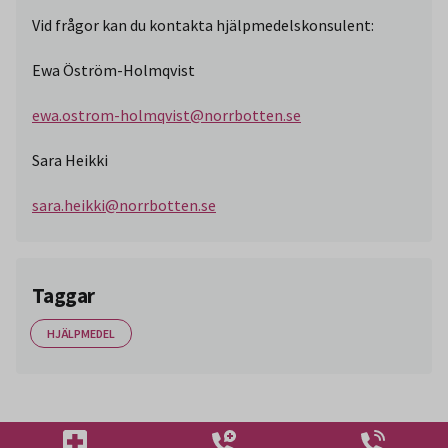
Vid frågor kan du kontakta hjälpmedelskonsulent:
Ewa Öström-Holmqvist
ewa.ostrom-holmqvist@norrbotten.se
Sara Heikki
sara.heikki@norrbotten.se
Taggar
HJÄLPMEDEL