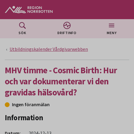
Gå till huvudmeny
Gå till övergripande innehåll
Gå till sidfoten
SÖK
DRIFTINFO
MENY
Utbildningskalender Vårdgivarwebben
MHV timme - Cosmic Birth: Hur
och var dokumenterar vi den
gravidas hälsovård?
Ingen föranmälan
Information
Datum:
2024-12-13