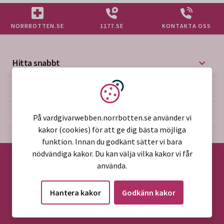
NORRBOTTEN.SE
1177.SE
KONTAKTA OSS
Hitta snabbt
Mer på vårdgivarwebben
Vi använder kakor
Om webbplatsen
På vardgivarwebben.norrbotten.se använder vi
kakor (cookies) för att ge dig bästa möjliga
funktion. Innan du godkänt sätter vi bara
nödvändiga kakor. Du kan välja vilka kakor vi får
använda.
©2026 Region Norrbotten
Hantera kakor
Godkänn kakor
Alla rättigheter reserverade